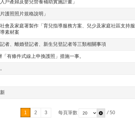
入戶產婦及嬰兒營養補助實施計畫」
片護照照片規格說明」
社會及家庭署製作「育兒指導服務方案、兒少及家庭社區支持服
導素材案
記者、離婚登記者、新生兒登記者等三類相關事項
起試辦「有條件式線上申換護照」措施一事。
。
新
1
2
3
每頁筆數
/
50