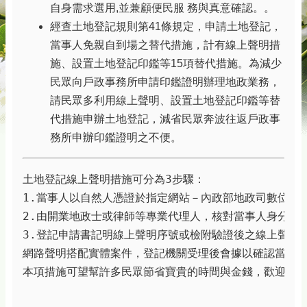
自身需求選用,並兼顧便民服 務與真意確認。。
經查土地登記規則第41條規定，申請土地登記，
當事人免親自到場之替代措施，計有線上聲明措
施、設置土地登記印鑑等15項替代措施。為減少
民眾向戶政事務所申請印鑑證明辦理地政業務，
請民眾多利用線上聲明、設置土地登記印鑑等替
代措施申辦土地登記，減省民眾奔波往返戶政事
務所申辦印鑑證明之不便。
土地登記線上聲明措施可分為3步驟：

1.當事人以自然人憑證於指定網站－內政部地政司數位櫃臺
2.由開業地政士或律師等專業代理人，核對當事人身分後，
3.登記申請書記明線上聲明序號或檢附驗證後之線上聲明
網路聲明搭配實體案件，登記機關受理後會據以確認當事人
本項措施可望幫許多民眾節省寶貴的時間與金錢，歡迎多