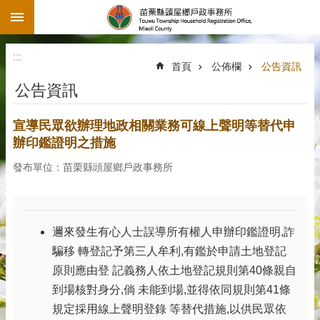
:::
跳到主要內容區塊
:::
首頁
公佈欄
公告資訊
公告資訊
宣導民眾欲辦理地政相關業務可線上聲明等替代申
辦印鑑證明之措施
發布單位：苗栗縣頭屋鄉戶政事務所
邇來發生有心人士誤導所有權人申辦印鑑證明,詐
騙移 轉登記予第三人牟利,有鑑於申請土地登記
原則應由登 記義務人依土地登記規則第40條親自
到場核對身分,倘 未能到場,並得依同規則第41條
規定採用線上聲明登錄 等替代措施,以供民眾依