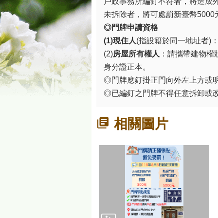
戶政事務所編釘不符者，將造成
未拆除者，將可處罰新臺幣500
◎門牌申請資格
(1)現住人
(指設籍於同一地址者)
(2)
房屋所有權人
：請攜帶建物權
身分證正本。
◎門牌應釘掛正門向外左上方或
◎已編釘之門牌不得任意拆卸或
相關圖片