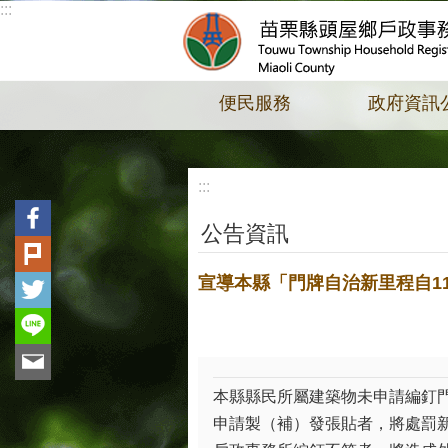
:::
跳到主要內容區塊
便民服務
政府資訊
:::
公告資訊
宣導本縣「門牌自治新里程自11
本縣縣民所屬建築物未申請編釘
申請製（補）發張貼者，將處罰新