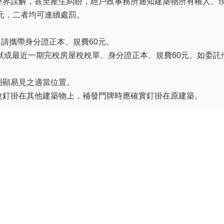
外界誤解，甚至產生糾紛，經戶政事務所通知建築物所有權人、
0元，二者均可連續處罰。
：請攜帶身分證正本、規費60元。
狀或最近一期完稅房屋稅稅單、身分證正本、規費60元。如委託
明顯易見之適當位置。
改釘掛在其他建築物上，補發門牌時應確實釘掛在原建築。