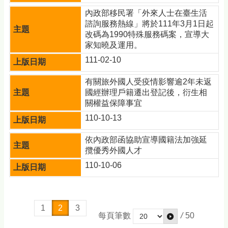
內政部移民署「外來人士在臺生活
諮詢服務熱線」將於111年3月1日起
改碼為1990特殊服務碼案，宣導大
家知曉及運用。
111-02-10
有關旅外國人受疫情影響逾2年未返
國經辦理戶籍遷出登記後，衍生相
關權益保障事宜
110-10-13
依內政部函協助宣導國籍法加強延
攬優秀外國人才
110-10-06
1
2
3
每頁筆數
/
50