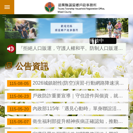
:::
跳到主要內容區塊
:::
播放中
『拒絕人口販運，守護人權和平。防制人口販運通報專線（02）23883095、110、1955報案電話，苗栗縣政府關心您！』
『人籍合一原則』- 請民眾依居住事實辦理遷徙登記，切勿因特定目的而虛報遷徙，以免觸法受罰。
公告資訊
『線上申辦戶籍登記』- 請民眾多加利用內政部戶政司全球資訊網
性別主流化，是指以性別觀點評估所有立法、政策或計畫，最終目標性別【男女】平等。
2026城鎮韌性(防空)演習-行動網路降速演練事宜
115-08-05
公務人員行政中立，國家進步的動力。行政中立，全民得益。
戶政防詐重要宣導｜守住證件與個資，就是守住你的安全
115-06-23
同一姓氏不同書寫方式，其身分認定以戶籍謄本為準。
內政部115年「遇見心動時」單身聯誼活動開跑了!
115-05-20
目前國民身分證掛失可採以下方式辦理：撥打1996內政部服務熱線協助掛失國民身分證、以自然人憑證於本部戶政司全球資訊網(http://www.ris.gov.tw/)申請掛失國民 身分證均24小時服務.
衛生福利部提升精神疾病正確認知，推動精神疾病去污名化宣導
115-05-07
國民身份證掛失請撥打1996專線。