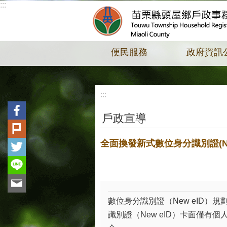
:::
跳到主要內容區塊
便民服務
政府資訊
:::
戶政宣導
全面換發新式數位身分識別證(New
數位身分識別證（New eID
識別證（New eID）卡面僅