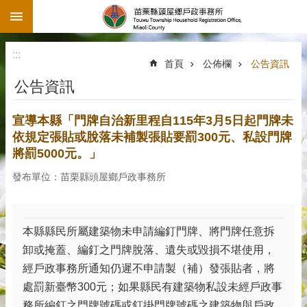
:::
跳到主要內容區塊
:::
首頁
公佈欄
公告資訊
公告資訊
宣導本縣「門牌自治新里程自115年3月5日起門牌未
依規定張貼或脫落未補製張貼要罰300元、私設門牌
將罰5000元。」
發布單位：苗栗縣頭屋鄉戶政事務所
本縣縣民所屬建築物未申請編釘門牌、將門牌任意拆
卸或掩蓋、編釘之門牌脫落、遺失或毀損不堪使用，
經戶政事務所通知仍遲不申請製（補）發張貼者，將
處罰新臺幣300元；如果縣民有建築物私設未經戶政事
務所編釘之門牌號碼或釘掛門牌號碼之建築物與戶政