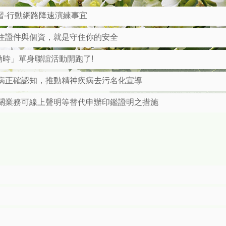
評估所有立法、政策或計畫，最終目標性別【男女】平等。
演習-行動網路降速演練事宜
的動力。行政中立，全民得益。
住證件與個資，就是守住你的安全
分認定以戶籍謄本為準。
動時」單身聯誼活動開跑了!
病正確認知，推動精神疾病去污名化宣導
專線。
關業務可線上聲明等替代申辦印鑑證明之措施
戶政司全球資訊網線上免費申辦電子電子戶籍謄本，歡迎多加利
請大家一起捍衛人權、維護尊嚴，讓每個人都能自由自在地生活