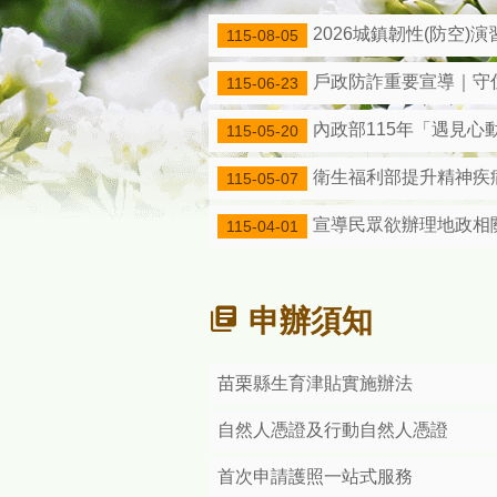
性別主流化，是指以性別觀點
2026城鎮韌性(防空)
115-08-05
公務人員行政中立，國家進步
戶政防詐重要宣導｜守
115-06-23
同一姓氏不同書寫方式，其身
內政部115年「遇見心
115-05-20
衛生福利部提升精神疾
115-05-07
國民身份證掛失請撥打1996
宣導民眾欲辦理地政相
115-04-01
民眾得以自然人憑證於內政部
『打擊人口販運，尊重人權！
申辦須知
苗栗縣生育津貼實施辦法
自然人憑證及行動自然人憑證
首次申請護照一站式服務