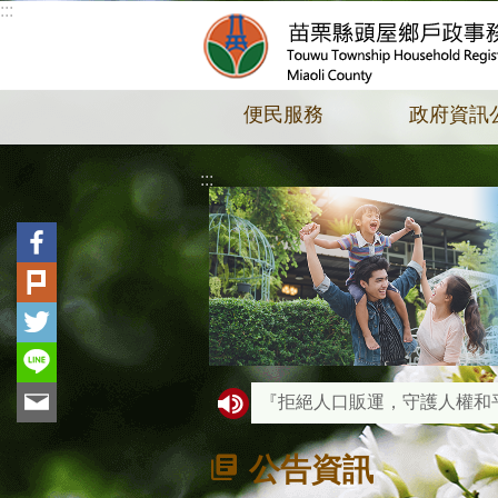
:::
跳到主要內容區塊
便民服務
政府資訊
:::
『拒絕人口販運，守護人權和平。
『人籍合一原則』- 請民眾
公告資訊
『線上申辦戶籍登記』- 請民