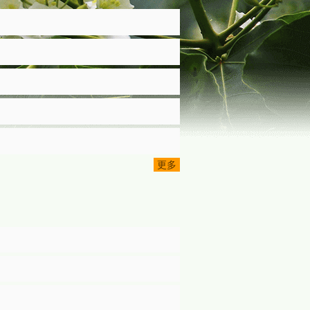
目前國民身分證掛失可採以下方式辦理：撥打1996內政部服務熱線協助掛失國民身分證、以自然人憑證於本部戶政司全球資訊網(http://www.ris.gov.tw/)申請掛失國民 身分證均24小時服務.
用！
更多
。』